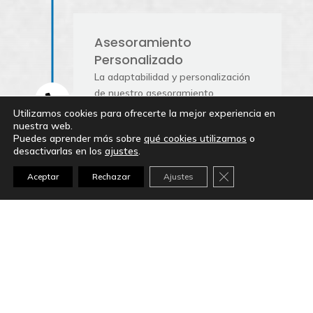
Asesoramiento
Personalizado
La adaptabilidad y personalización
de nuestro asesoramiento

estratégico son clave para
Utilizamos cookies para ofrecerte la mejor experiencia en
optimizar las inversiones de
nuestra web.
Puedes aprender más sobre
qué cookies utilizamos
o
nuestros clientes, garantizando
desactivarlas en los
ajustes
.
resultados exitosos y rentables.
Cerrar el banner d
Aceptar
Rechazar
Ajustes
CONTACTO
Nombre