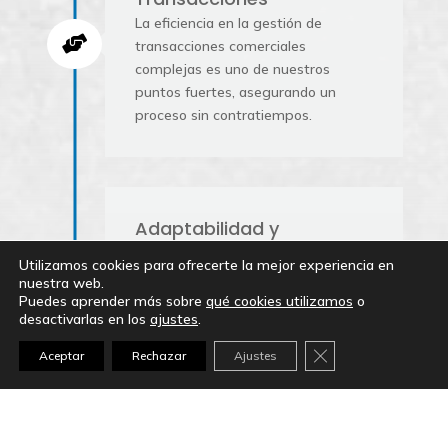
La eficiencia en la gestión de

transacciones comerciales
complejas es uno de nuestros
puntos fuertes, asegurando un
proceso sin contratiempos.
Adaptabilidad y
Personalización
Utilizamos cookies para ofrecerte la mejor experiencia en
nuestra web.
Nos adaptamos a las necesidades
Puedes aprender más sobre
qué cookies utilizamos
o

únicas de cada cliente, brindando
desactivarlas en los
ajustes
.
soluciones personalizadas que se
Cerrar el banner d
Aceptar
Rechazar
Ajustes
alinean con sus objetivos
comerciales a largo plazo.